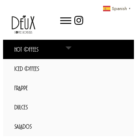
Spanish
▼
HOT COFFEES
ICED COFFEES
FRAPPE
DULCES
SALADOS