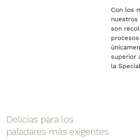
Con los m
nuestros 
son reco
procesos 
únicamen
superior
la Specia
Delicias para los
paladares más exigentes