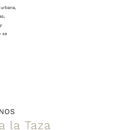
 urbana,
as,
y
e se
ANOS
a la Taza